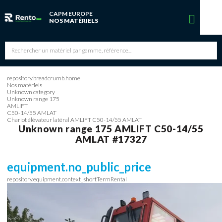
CAPM EUROPE
Vous avez une réservation en cours
NOS MATÉRIELS
Vous n'avez pas de réservation en cours
repository.breadcrumb.home
Nos matériels
Unknown category
Unknown range 175
AMLIFT
C50-14/55 AMLAT
Chariot élévateur latéral AMLIFT C50-14/55 AMLAT
Unknown range 175
AMLIFT
C50-14/55
AMLAT
#17327
equipment.no_public_price
repository.equipment.context_shortTermRental