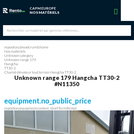
CAPM EUROPE
Vous avez une réservation en cours
NOS MATÉRIELS
Vous n'avez pas de réservation en cours
repository.breadcrumb.home
Nos matériels
Unknown category
Unknown range 179
Hangcha
TT30-2
Chariot élévateur tout terrain Hangcha TT30-2
Unknown range 179
Hangcha
TT30-2
#N11350
equipment.no_public_price
repository.equipment.context_shortTermRental