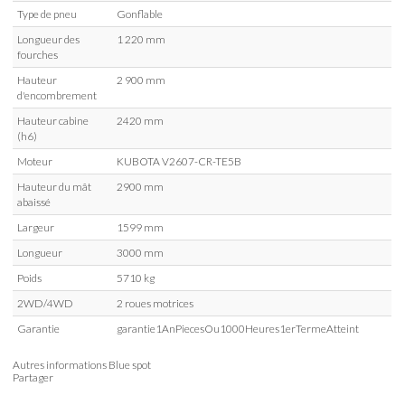
Type de pneu
Gonflable
Longueur des
1 220 mm
fourches
Hauteur
2 900 mm
d'encombrement
Hauteur cabine
2420 mm
(h6)
Moteur
KUBOTA V2607-CR-TE5B
Hauteur du mât
2900 mm
abaissé
Largeur
1599 mm
Longueur
3000 mm
Poids
5710 kg
2WD/4WD
2 roues motrices
Garantie
garantie1AnPiecesOu1000Heures1erTermeAtteint
Autres informations
Blue spot
Partager