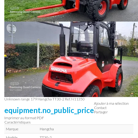
Unknown range 179
Hangcha
TT30-2
Ref.
N11350
Ajouter à ma sélection
Contact
equipment.no_public_price
Partager
Imprimer au format PDF
Caractéristiques
Marque
Hangcha
Modèle
TT30-2