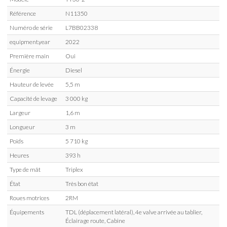
Référence
N11350
Numéro de série
L7BB02338
equipment.year
2022
Première main
Oui
Énergie
Diesel
Hauteur de levée
5,5 m
Capacité de levage
3 000 kg
Largeur
1,6 m
Longueur
3 m
Poids
5 710 kg
Heures
393 h
Type de mât
Triplex
État
Très bon état
Roues motrices
2RM
Équipements
TDL (déplacement latéral), 4e valve arrivée au tablier,
Éclairage route, Cabine