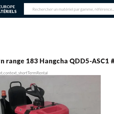
EUROPE
TÉRIELS
z une réservation en cours
 réservation en cours
n range 183
Hangcha
QDD5-ASC1
nt.context_shortTermRental