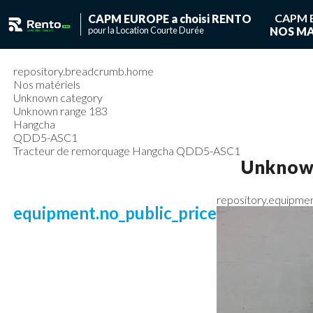
CAPM 
CAPM EUROPE a choisi RENTO
pour la Location Courte Durée
NOS MA
Vous ave
Vous n'avez pas de
repository.breadcrumb.home
Nos matériels
Unknown category
Unknown range 183
Hangcha
QDD5-ASC1
Tracteur de remorquage Hangcha QDD5-ASC1
Unknow
repository.equipme
equipment.no_public_price