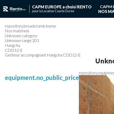
CAPM 
CAPM EUROPE a choisi RENTO
pour la Location Courte Durée
NOS MA
Vous ave
Vous n'avez pas de
repository.breadcrumb.home
Nos matériels
Unknown category
Unknown range 201
Hangcha
CDD12-E
Gerbeur accompagnant Hangcha CDD12-E
Unkn
repository.equipme
equipment.no_public_price