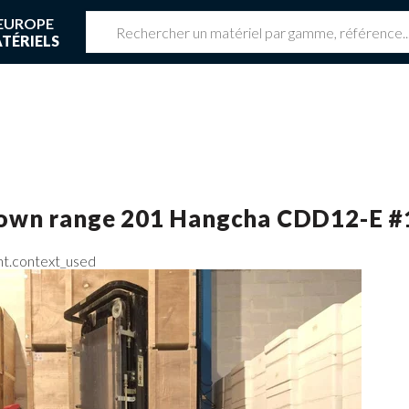
EUROPE
TÉRIELS
z une réservation en cours
 réservation en cours
own range 201
Hangcha
CDD12-E
#
nt.context_used