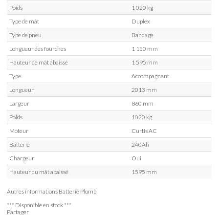
Poids
1 020 kg
Type de mât
Duplex
Type de pneu
Bandage
Longueur des fourches
1 150 mm
Hauteur de mât abaissé
1 595 mm
Type
Accompagnant
Longueur
2013 mm
Largeur
860 mm
Poids
1020 kg
Moteur
Curtis AC
Batterie
240Ah
Chargeur
Oui
Hauteur du mât abaissé
1595 mm
Autres informations
Batterie Plomb
*** Disponible en stock ***
Partager