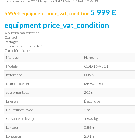
Unknown range 201
Hangcha
CDD16-AEC1
Ref.
N09733
5 999
€
5 999
€
equipment.price_vat_condition
equipment.price_vat_condition
Ajouter à ma sélection
Contact
Partager
Imprimer au format PDF
Caractéristiques
Marque
Hangcha
Modèle
CDD16-AEC1
Référence
N09733
Numéro de série
I8BA05465
equipment.year
2026
Énergie
Électrique
Hauteur de levée
2 m
Capacité de levage
1 600 kg
Largeur
0,86 m
Longueur
2,01 m