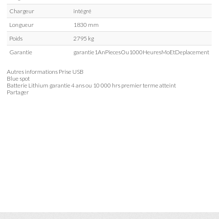
Chargeur
intégré
Longueur
1830 mm
Poids
2795 kg
Garantie
garantie1AnPiecesOu1000HeuresMoEtDeplacement
Autres informations
Prise USB
Blue spot
Batterie Lithium garantie 4 ans ou 10 000 hrs premier terme atteint
Partager