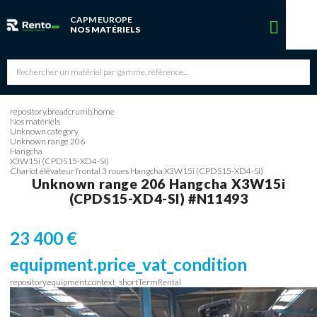
CAPM EUROPE
Vous avez une réservation en cours
NOS MATÉRIELS
Vous n'avez pas de réservation en cours
repository.breadcrumb.home
Nos matériels
Unknown category
Unknown range 206
Hangcha
X3W15i (CPDS15-XD4-SI)
Chariot élévateur frontal 3 roues Hangcha X3W15i (CPDS15-XD4-SI)
Unknown range 206
Hangcha
X3W15i
(CPDS15-XD4-SI)
#N11493
23 400
€
equipment.price_vat_condition
repository.equipment.context_shortTermRental