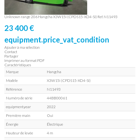
Unknown range 206
Hangcha
X3W15i (CPDS15-XD4-SI)
Ref.
N11493
23 400
€
equipment.price_vat_condition
Ajouter à ma sélection
Contact
Partager
Imprimer au format PDF
Caractéristiques
Marque
Hangcha
Modèle
X3W15i (CPDS15-XD4-SI)
Référence
N11493
Numéro de série
44BB00061
equipment.year
2022
Première main
Oui
Énergie
Électrique
Hauteur de levée
4 m