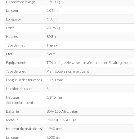
Capacité de levage
1 500 kg
Largeur
1,03 m
Longueur
1,83 m
Poids
2 795 kg
Heures
808 h
Type de mât
Triplex
État
Neuf
Équipements
TDL intégré, 4e valve arrivée au tablier, Éclairage route
Type de pneu
Plein souple non marquant
Longueur des fourches
1 150 mm
Nombre de roues
3
Hauteur
1 940 mm
d'encombrement
Batterie
80V/125 Ah Lithium
Moteur
INMOTION AC/AC
Hauteur du mât abaissé
1940 mm
Largeur
1030 mm