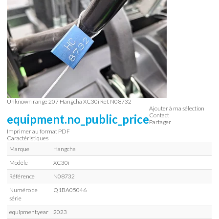
Unknown range 207
Hangcha
XC30i
Ref.
N08732
Ajouter à ma sélection
Contact
equipment.no_public_price
Partager
Imprimer au format PDF
Caractéristiques
Marque
Hangcha
Modèle
XC30i
Référence
N08732
Numéro de
Q1BA05046
série
equipment.year
2023