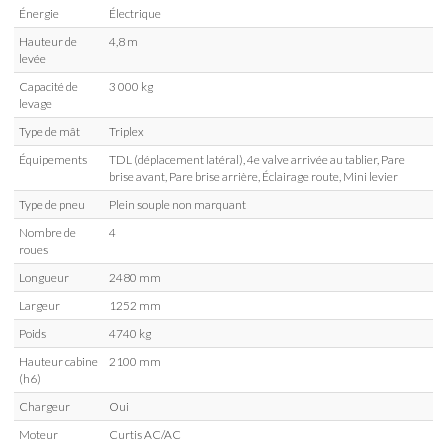
Énergie
Électrique
Hauteur de
4,8 m
levée
Capacité de
3 000 kg
levage
Type de mât
Triplex
Équipements
TDL (déplacement latéral), 4e valve arrivée au tablier, Pare
brise avant, Pare brise arrière, Éclairage route, Mini levier
Type de pneu
Plein souple non marquant
Nombre de
4
roues
Longueur
2480 mm
Largeur
1252 mm
Poids
4740 kg
Hauteur cabine
2100 mm
(h6)
Chargeur
Oui
Moteur
Curtis AC/AC