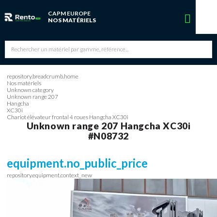
CAPM EUROPE
Vous avez une réservation en cours
NOS MATÉRIELS
Vous n'avez pas de réservation en cours
repository.breadcrumb.home
Nos matériels
Unknown category
Unknown range 207
Hangcha
XC30i
Chariot élévateur frontal 4 roues Hangcha XC30i
Unknown range 207
Hangcha
XC30i
#N08732
equipment.no_public_price
repository.equipment.context_new