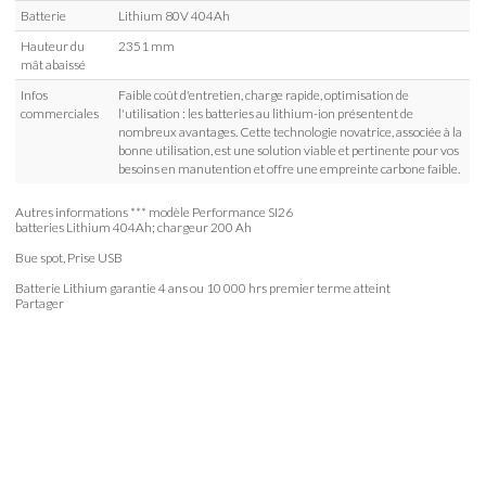
Batterie
Lithium 80V 404Ah
Hauteur du
2351 mm
mât abaissé
Infos
Faible coût d'entretien, charge rapide, optimisation de
commerciales
l'utilisation : les batteries au lithium-ion présentent de
nombreux avantages. Cette technologie novatrice, associée à la
bonne utilisation, est une solution viable et pertinente pour vos
besoins en manutention et offre une empreinte carbone faible.
Autres informations
*** modèle Performance SI26
batteries Lithium 404Ah; chargeur 200 Ah
Bue spot, Prise USB
Batterie Lithium garantie 4 ans ou 10 000 hrs premier terme atteint
Partager