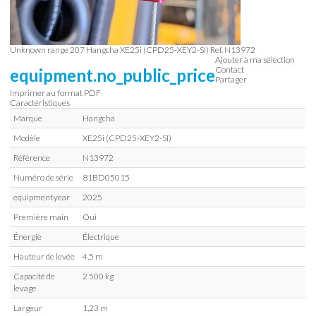
Unknown range 207
Hangcha
XE25i (CPD25-XEY2-SI)
Ref.
N13972
Ajouter à ma sélection
Contact
equipment.no_public_price
Partager
Imprimer au format PDF
Caractéristiques
Marque
Hangcha
Modèle
XE25i (CPD25-XEY2-SI)
Référence
N13972
Numéro de série
81BD05015
equipment.year
2025
Première main
Oui
Énergie
Électrique
Hauteur de levée
4,5 m
Capacité de
2 500 kg
levage
Largeur
1,23 m