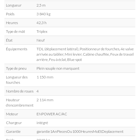
Longueur
2,5 m
Poids
3 840 kg
Heures
42,3 h
Type de mât
Triplex
État
Neuf
Équipements
TDL (déplacement latéral), Positionneur de fourches, 4e valve
arrivée au tablier, Mini levier, Cabine chauffée, Feux de travail
arrière, Feu à éclat, Blue spot
Type de pneu
Plein souple non marquant
Longueur des
1 150 mm
fourches
Nombre de roues
4
Hauteur
2 114 mm
d'encombrement
Moteur
ENPOWER AC/AC
Chargeur
intégré
Garantie
garantie1AnPiecesOu1000HeuresMoEtDeplacement