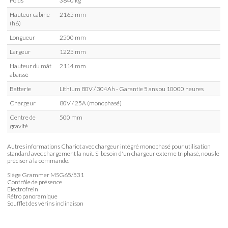
Poids
3840 kg
Hauteur cabine
2165 mm
(h6)
Longueur
2500 mm
Largeur
1225 mm
Hauteur du mât
2114 mm
abaissé
Batterie
Lithium 80V / 304Ah - Garantie 5 ans ou 10000 heures
Chargeur
80V / 25A (monophasé)
Centre de
500 mm
gravité
Autres informations
Chariot avec chargeur intégré monophasé pour utilisation
standard avec chargement la nuit. Si besoin d'un chargeur externe triphasé, nous le
préciser à la commande.
Siège Grammer MSG65/531
Contrôle de présence
Electrofrein
Rétro panoramique
Soufflet des vérins inclinaison