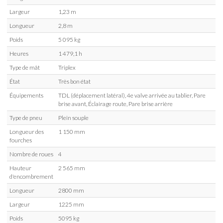
Largeur
1,23 m
Longueur
2,8 m
Poids
5 095 kg
Heures
1 479,1 h
Type de mât
Triplex
État
Très bon état
Équipements
TDL (déplacement latéral), 4e valve arrivée au tablier, Pare
brise avant, Éclairage route, Pare brise arrière
Type de pneu
Plein souple
Longueur des
1 150 mm
fourches
Nombre de roues
4
Hauteur
2 565 mm
d'encombrement
Longueur
2800 mm
Largeur
1225 mm
Poids
5095 kg