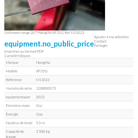
Unknown range 207
Hangcha
XF35G
Ref.
N11023
Ajouter à ma sélection
Contact
equipment.no_public_price
Partager
Imprimer au format PDF
Caractéristiques
Marque
Hangcha
Modèle
XF35G
Référence
N11023
Numéro de série
12BB00073
equipment.year
2022
Première main
Oui
Énergie
Gaz
Hauteur de levée
5,5 m
Capacité de
3 500 kg
levage