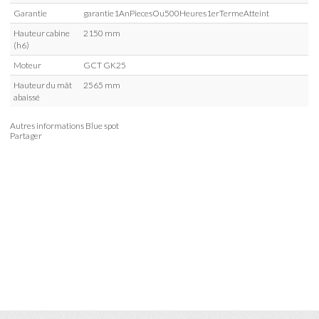
Garantie
garantie1AnPiecesOu500Heures1erTermeAtteint
Hauteur cabine
2150 mm
(h6)
Moteur
GCT GK25
Hauteur du mât
2565 mm
abaissé
Autres informations
Blue spot
Partager