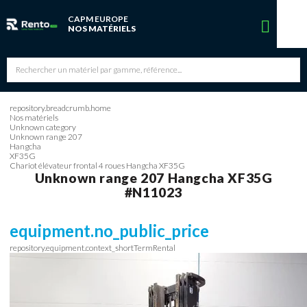
CAPM EUROPE
Vous avez une réservation en cours
NOS MATÉRIELS
Vous n'avez pas de réservation en cours
repository.breadcrumb.home
Nos matériels
Unknown category
Unknown range 207
Hangcha
XF35G
Chariot élévateur frontal 4 roues Hangcha XF35G
Unknown range 207
Hangcha
XF35G
#N11023
equipment.no_public_price
repository.equipment.context_shortTermRental