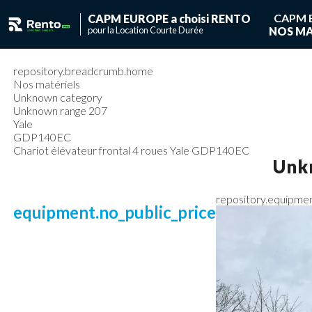
CAPM 
CAPM EUROPE a choisi RENTO
pour la Location Courte Durée
NOS MA
Vous ave
Vous n'avez pas de
repository.breadcrumb.home
Nos matériels
Unknown category
Unknown range 207
Yale
GDP140EC
Chariot élévateur frontal 4 roues Yale GDP140EC
Unk
repository.equipme
equipment.no_public_price