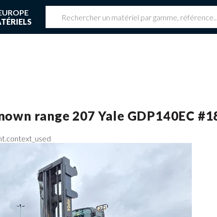
EUROPE
TÉRIELS
z une réservation en cours
 réservation en cours
nown range 207
Yale
GDP140EC
#1
nt.context_used