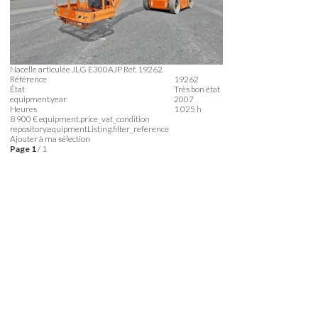
Nacelle articulée
JLG
E300AJP
Ref.
19262
Référence
19262
État
Très bon état
equipment.year
2007
Heures
1 025 h
8 900
€
equipment.price_vat_condition
repository.equipmentListing.filter_reference
Ajouter à ma sélection
Page
1
/ 1