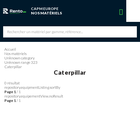
CAPM EUROPE
Vous avez une réservation en cours
NOS MATÉRIELS
Vous n'avez pas de réservation en cours
Accueil
Nos matériels
Unknown category
Unknown range 323
Caterpillar
Caterpillar
0
résultat
repository.equipmentListing.sortBy
Page
1
/ 1
repository.equipementView.noResult
Page
1
/ 1