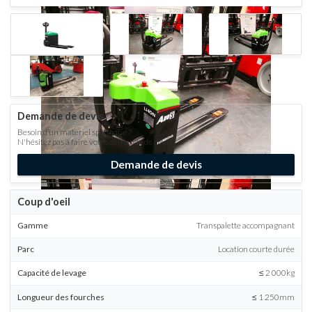
Demande de devis
Besoin d’un matériel spécifique ?
N'hésitez pas à faire votre demande de devis.
Demande de devis
Coup d'oeil
Gamme
Transpalette accompagnant
Parc
Location courte durée
Capacité de levage
≤ 2 000kg
Longueur des fourches
≤ 1 250mm