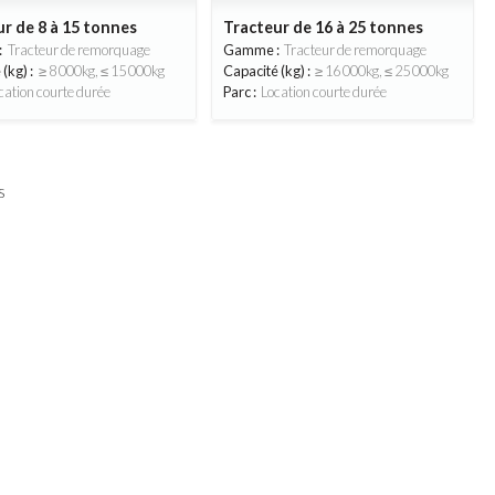
r de 8 à 15 tonnes
Tracteur de 16 à 25 tonnes
:
Tracteur de remorquage
Gamme :
Tracteur de remorquage
(kg) :
≥ 8 000kg, ≤ 15 000kg
Capacité (kg) :
≥ 16 000kg, ≤ 25 000kg
cation courte durée
Parc :
Location courte durée
s