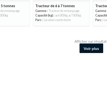
à 5 tonnes
Tracteur de 6 à 7 tonnes
Tracteu
r de remorquage
Gamme :
Tracteur de remorquage
Gamme 
 000kg
Capacité (kg) :
≥ 6 000kg, ≤ 7 000kg
Capacité 
Parc :
Location courte durée
Parc :
Lo
Afficher
sur
résultat
Voir plus