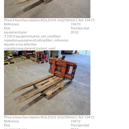
Pince à fourches rotative
BOLZONI
146250063.C
Ref.
19473
Référence
19473
État
Très bon état
equipment.year
2012
3 350
€
equipment.price_vat_condition
repository.equipmentListing.filter_reference
Ajouter à ma sélection
repository.equipment.context_used
Pince à fourches rotative
BOLZONI
146250063.C
Ref.
19472
Référence
19472
État
Très bon état