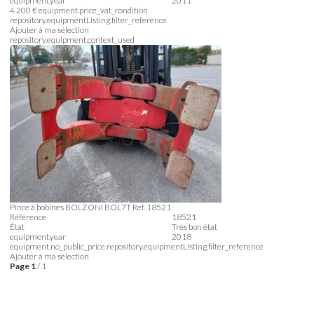
equipment.year
2011
4 200
€
equipment.price_vat_condition
repository.equipmentListing.filter_reference
Ajouter à ma sélection
repository.equipment.context_used
Pince à bobines
BOLZONI
BOL7T
Ref.
18521
Référence
18521
État
Très bon état
equipment.year
2018
equipment.no_public_price
repository.equipmentListing.filter_reference
Ajouter à ma sélection
Page
1
/ 1