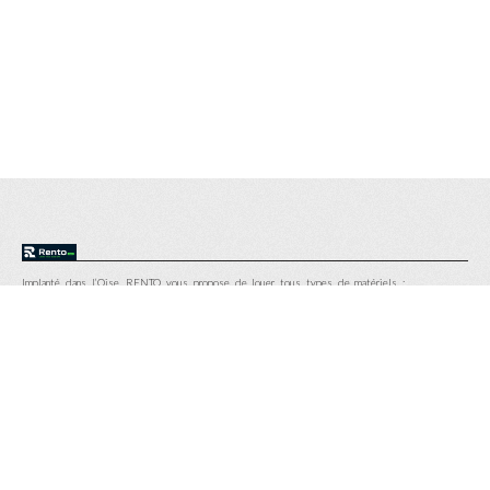
Implanté dans l’Oise, RENTO vous propose de louer tous types de matériels :
chariots élévateurs, transpalettes, gerbeurs, nacelles…
Réservez directement vos engins de manutention et BTP à la journée, à la semaine, au
mois en toute simplicité sur le site internet.
RENTO
NOTRE AGENCE
NOS MATÉRIELS
CONTACT
16 Avenue Etienne Audibert, 60300 Senlis
Conditions générales
Mentions légales