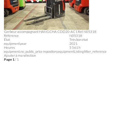
Gerbeur accompagnant
HANGCHA
CDD20-AC1
Ref.
N05318
Référence
N05318
État
Très bon état
equipment.year
2021
Heures
5 561 h
equipment.no_public_price
repository.equipmentListing.filter_reference
Ajouter à ma sélection
Page
1
/ 1