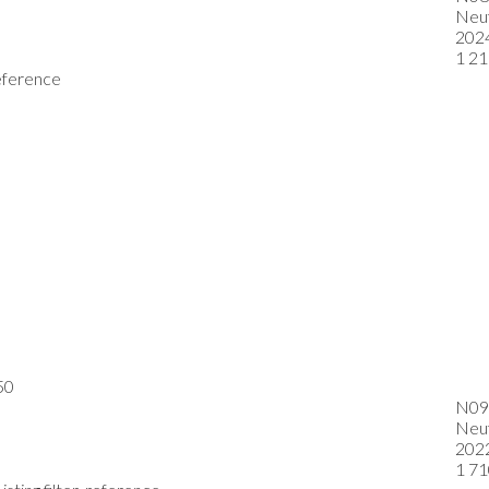
Neu
202
1 21
reference
50
N09
Neu
202
1 71