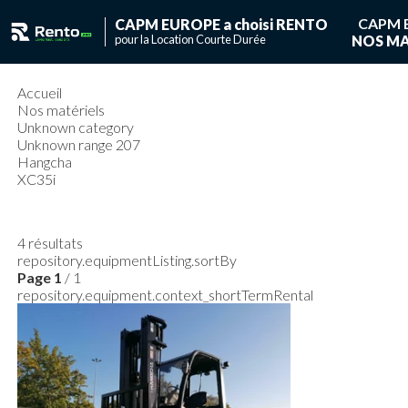
CAPM 
CAPM EUROPE a choisi RENTO
pour la Location Courte Durée
NOS MA
Vous ave
Vous n'avez pas de
Accueil
Nos matériels
Unknown category
Unknown range 207
Hangcha
XC35i
4
résultats
repository.equipmentListing.sortBy
Page
1
/ 1
repository.equipment.context_shortTermRental