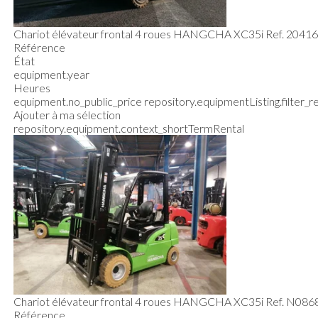
Chariot élévateur frontal 4 roues
HANGCHA
XC35i
Ref.
2041
Référence
État
equipment.year
Heures
equipment.no_public_price
repository.equipmentListing.filter_
Ajouter à ma sélection
repository.equipment.context_shortTermRental
Chariot élévateur frontal 4 roues
HANGCHA
XC35i
Ref.
N086
Référence