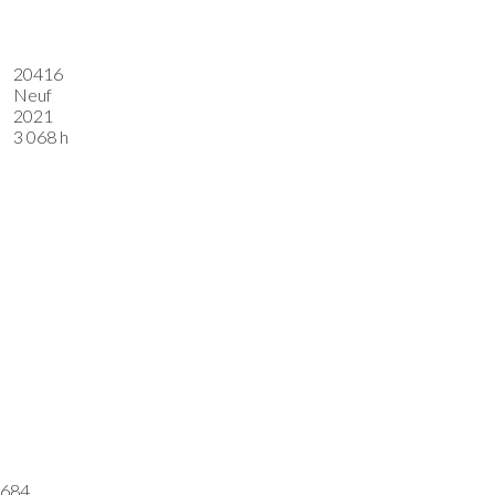
20416
Neuf
2021
3 068 h
684