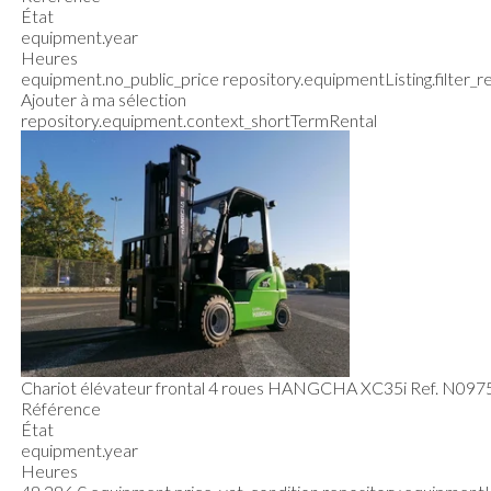
État
equipment.year
Heures
equipment.no_public_price
repository.equipmentListing.filter_
Ajouter à ma sélection
repository.equipment.context_shortTermRental
Chariot élévateur frontal 4 roues
HANGCHA
XC35i
Ref.
N097
Référence
État
equipment.year
Heures