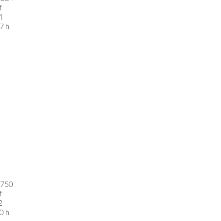
f
4
7 h
750
f
2
0 h