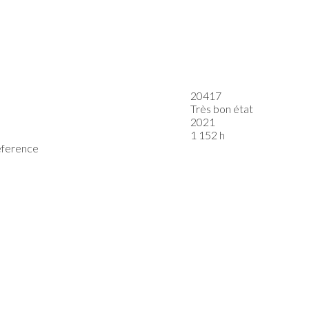
7
20417
Très bon état
2021
1 152 h
reference