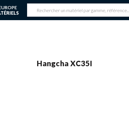
EUROPE
TÉRIELS
z une réservation en cours
 réservation en cours
Hangcha XC35I