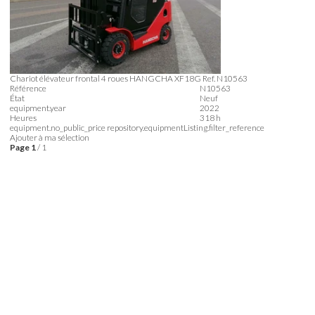
Chariot élévateur frontal 4 roues
HANGCHA
XF18G
Ref.
N10563
Référence
N10563
État
Neuf
equipment.year
2022
Heures
318 h
equipment.no_public_price
repository.equipmentListing.filter_reference
Ajouter à ma sélection
Page
1
/ 1