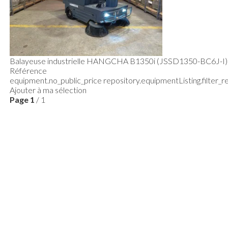
Balayeuse industrielle
HANGCHA
B1350i (JSSD1350-BC6J-I)
Référence
equipment.no_public_price
repository.equipmentListing.filter_
Ajouter à ma sélection
Page
1
/ 1