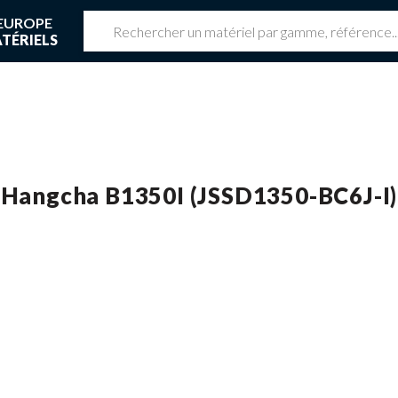
EUROPE
TÉRIELS
z une réservation en cours
 réservation en cours
Hangcha B1350I (JSSD1350-BC6J-I)