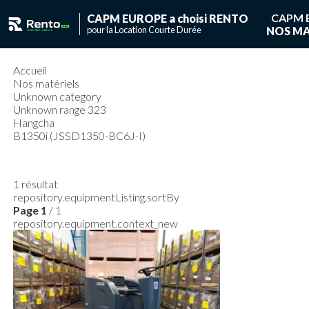
CAPM 
CAPM EUROPE a choisi RENTO
pour la Location Courte Durée
NOS MA
Vous ave
Vous n'avez pas de
Accueil
Nos matériels
Unknown category
Unknown range 323
Hangcha
B1350i (JSSD1350-BC6J-I)
1
résultat
repository.equipmentListing.sortBy
Page
1
/ 1
repository.equipment.context_new