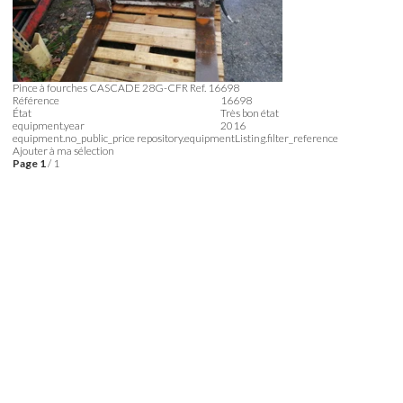
Pince à fourches
CASCADE
28G-CFR
Ref.
16698
Référence
16698
État
Très bon état
equipment.year
2016
equipment.no_public_price
repository.equipmentListing.filter_reference
Ajouter à ma sélection
Page
1
/ 1