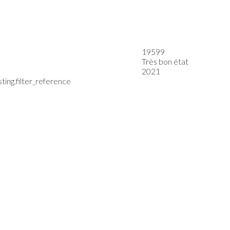
19599
Très bon état
2021
ting.filter_reference