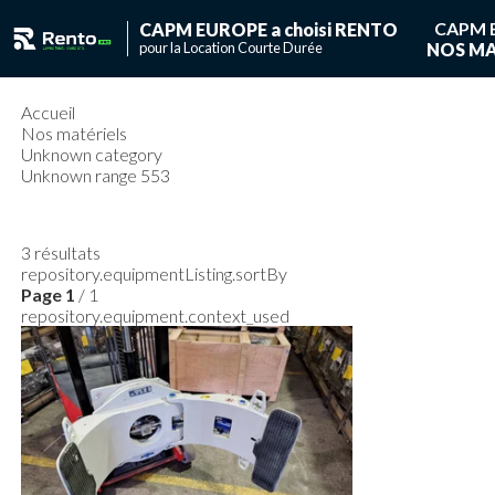
CAPM 
CAPM EUROPE a choisi RENTO
pour la Location Courte Durée
NOS MA
Vous ave
Vous n'avez pas de
Accueil
Nos matériels
Unknown category
Unknown range 553
3
résultats
repository.equipmentListing.sortBy
Page
1
/ 1
repository.equipment.context_used