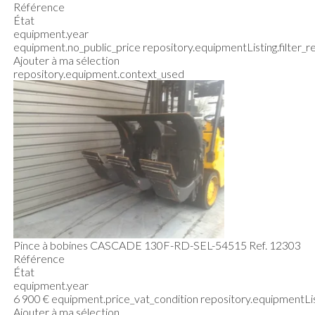
Référence
État
equipment.year
equipment.no_public_price
repository.equipmentListing.filter_
Ajouter à ma sélection
repository.equipment.context_used
Pince à bobines
CASCADE
130F-RD-SEL-54515
Ref.
12303
Référence
État
equipment.year
6 900
€
equipment.price_vat_condition
repository.equipmentLis
Ajouter à ma sélection