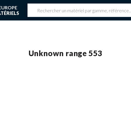
EUROPE
TÉRIELS
z une réservation en cours
 réservation en cours
Unknown range 553