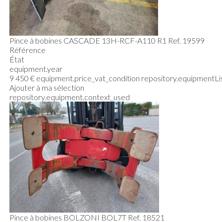
Pince à bobines
CASCADE
13H-RCF-A110 R1
Ref.
19599
Référence
État
equipment.year
9 450
€
equipment.price_vat_condition
repository.equipmentLis
Ajouter à ma sélection
repository.equipment.context_used
Pince à bobines
BOLZONI
BOL7T
Ref.
18521